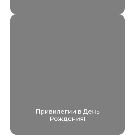
Бронируйте отдых с завтраками —
получайте питание по системе «полный
пансион» бесплатно.
УЗНАТЬ БОЛЬШЕ
Привилегии в День
Рождения!
Мы подготовили идеальный план для
вашего Дня Рождения