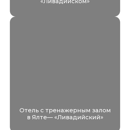
«Ливадийском»
Если вы ищете гостиницы Ялты с
подогреваемым бассейном зимой, спа-
отель «Ливадийский» станет идеальным
выбором. Наш...
УЗНАТЬ БОЛЬШЕ
Отель с тренажерным залом
в Ялте— «Ливадийский»
Отели с тренажерным залом в Ялте, такие