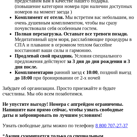
предоставим вам в качестве нашего подарка.
(повышение категории номера при наличии доступных
номеров на момент заезда )
Комплимент от отеля.
Мы встретим вас небольшим, но
очень душевным комплиментом, чтобы вы сразу
почувствовали себя особенным гостем.
Полная перезагрузка. Оставьте все тревоги позади.
Медитативный шум моря, расслабляющие процедуры в
СПА и плавание в огромном теплом бассейне
восстановят ваши силы и гармонию.
Продлевай свой праздник.
Условия специального
предложения действуют
за 3 дня до дня рождения и 3
дня после.
Комплиментарно
ранний заезд
с 10:00
, поздний выезд
до 18:00
при бронировании от 2-х ночей
Забудьте об организации. Просто приезжайте и будьте
счастливы. Мы обо всем позаботимся.
Не упустите выгоду! Номера с апгрейдом ограничены.
Напишите нам прямо сейчас, чтобы узнать свободные
даты и забронировать по лучшим условиям!
Узнать свободные даты можно по телефону
8 800 707-27-37
*
Акция суммируется только со специальным