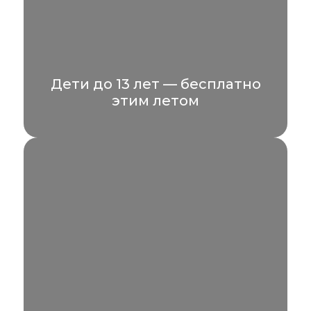
Дети до 13 лет — бесплатно
этим летом
Планируете отпуск всей семьёй? Этим
летом мы дарим приятный бонус: дети до
13 лет проживают...
УЗНАТЬ БОЛЬШЕ