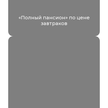
«Полный пансион» по цене
завтраков
Бронируйте отдых с завтраками —
получайте питание по системе «полный
пансион» бесплатно.
УЗНАТЬ БОЛЬШЕ