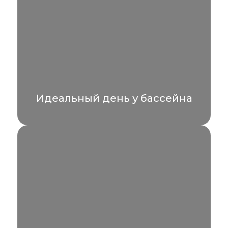
Идеальный день у бассейна
День у бассейна с максимальным
комфортом! Приглашаем гостей, не
проживающих в отеле, воспользоваться
специальным предложением...
УЗНАТЬ БОЛЬШЕ