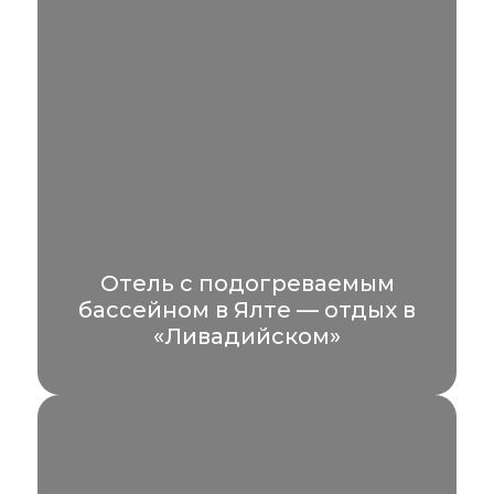
Отель с подогреваемым
бассейном в Ялте — отдых в
«Ливадийском»
Если вы ищете гостиницы Ялты с
подогреваемым бассейном зимой, спа-
отель «Ливадийский» станет идеальным
выбором. Наш...