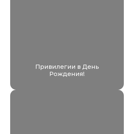
Привилегии в День
Рождения!
Мы подготовили идеальный план для
вашего Дня Рождения
УЗНАТЬ БОЛЬШЕ