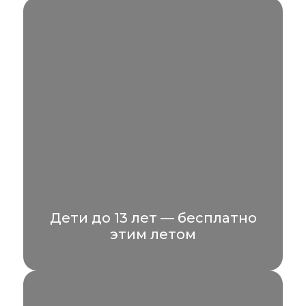
проживающих в отеле, воспользоваться
специальным предложением...
УЗНАТЬ БОЛЬШЕ
Дети до 13 лет — бесплатно
этим летом
Планируете отпуск всей семьёй? Этим
летом мы дарим приятный бонус: дети до
13 лет проживают...