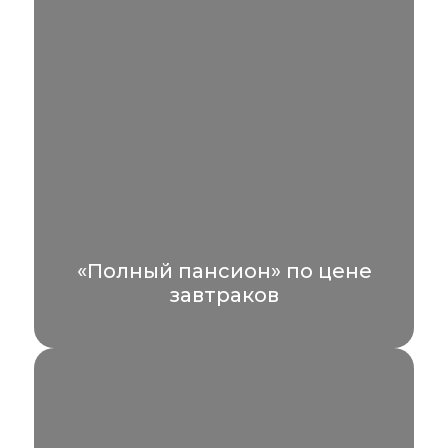
УЗНАТЬ БОЛЬШЕ
«Полный пансион» по цене
завтраков
Бронируйте отдых с завтраками —
получайте питание по системе «полный
пансион» бесплатно.
УЗНАТЬ БОЛЬШЕ